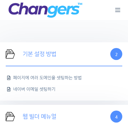
S
k
i
p
t
o
c
o
n
기본 설정 방법
2
t
e
n
t
페이지에 여러 도메인을 셋팅하는 방법
네이버 이메일 셋팅하기
웹 빌더 메뉴얼
4